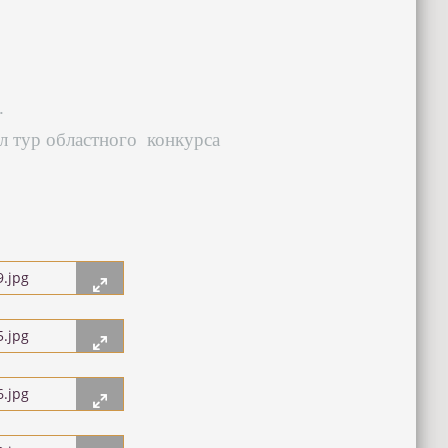
.
л тур областного конкурса