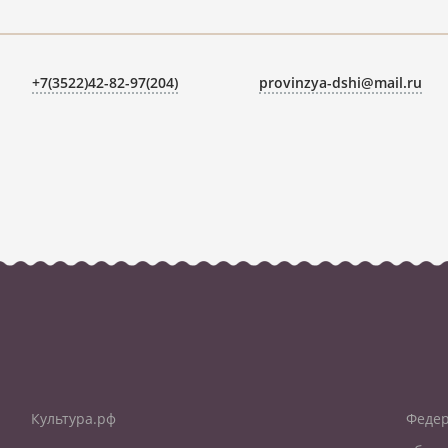
+7(3522)42-82-97(204)
provinzya-dshi@mail.ru
Культура.рф
Федер