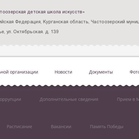
тоозерская детская школа искусств»
ийская Федерация, Курганская область, Частоозерский муниц
е, ул. Октябрьская. д. 139
ьной организации
Новости
Документы
Фот
коррупции
Дополнительные сведения
Прием в М
Расписание
Вакансии
Память Победы