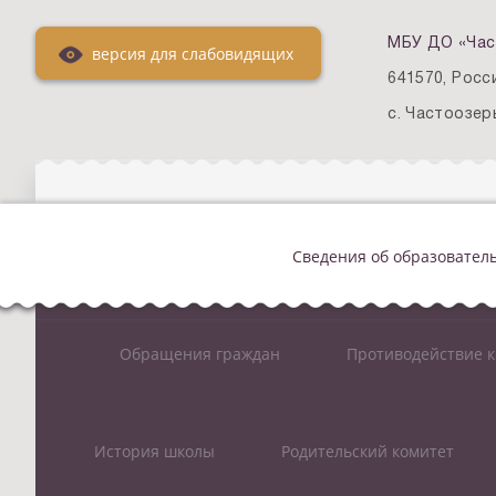
МБУ ДО «Час
версия для слабовидящих
641570, Росс
с. Частоозерь
Сведения об образовател
Обращения граждан
Противодействие 
История школы
Родительский комитет