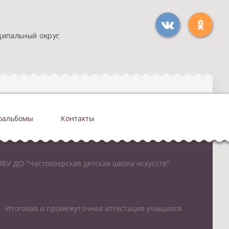
ипальный округ,
оальбомы
Контакты
БУ ДО "Частоозерская детская школа искусств"
Итоговая и промежуточная аттестация учащихся