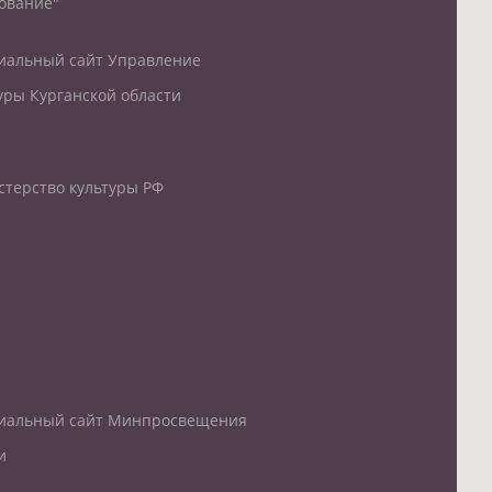
ование"
альный сайт Управление
уры Курганской области
терство культуры РФ
иальный сайт Минпросвещения
и