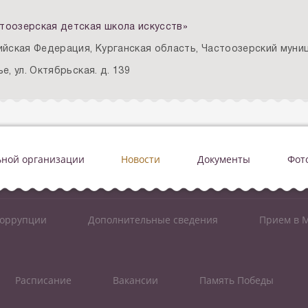
тоозерская детская школа искусств»
ийская Федерация, Курганская область, Частоозерский муниц
е, ул. Октябрьская. д. 139
ьной организации
Новости
Документы
Фот
коррупции
Дополнительные сведения
Прием в М
Расписание
Вакансии
Память Победы