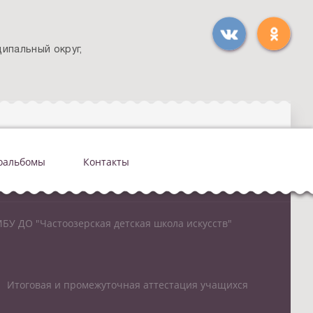
ипальный округ,
оальбомы
Контакты
БУ ДО "Частоозерская детская школа искусств"
Итоговая и промежуточная аттестация учащихся