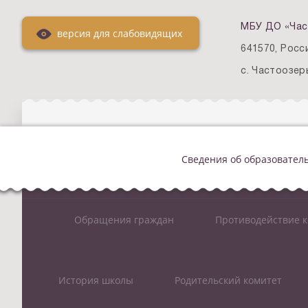
МБУ ДО «Час
версия для слабовидящих
641570, Росс
с. Частоозерь
Сведения об образовател
Обращения граждан
Противодействие 
История школы
Родительский комитет