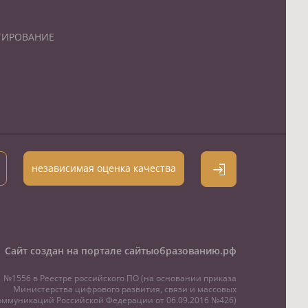
ТИРОВАНИЕ
независимая оценка качества
Сайт создан на портале сайтыобразованию.рф
№1556 в Реестре российского ПО (на основании приказа
Министерства цифрового развития, связи и массовых
оммуникаций Российской Федерации от 06.09.2016 №426)