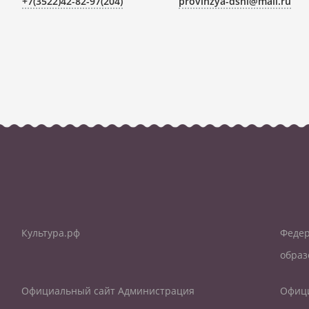
+7(3522)42-82-97(204)
provinzya-dshi@mail.ru
Культура.рф
Федер
образ
Официальный сайт Администрация
Офици