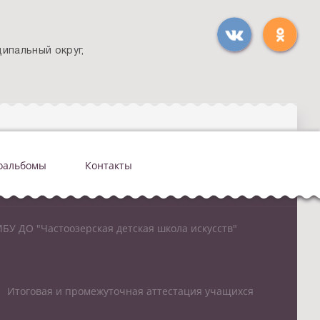
ипальный округ,
оальбомы
Контакты
БУ ДО "Частоозерская детская школа искусств"
Итоговая и промежуточная аттестация учащихся