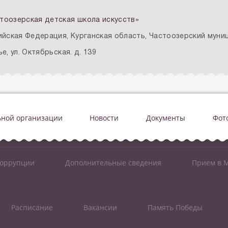
тоозерская детская школа искусств»
ийская Федерация, Курганская область, Частоозерский муниц
е, ул. Октябрьская. д. 139
ьной организации
Новости
Документы
Фот
коррупции
Дополнительные сведения
Прием в М
Расписание
Вакансии
Память Победы