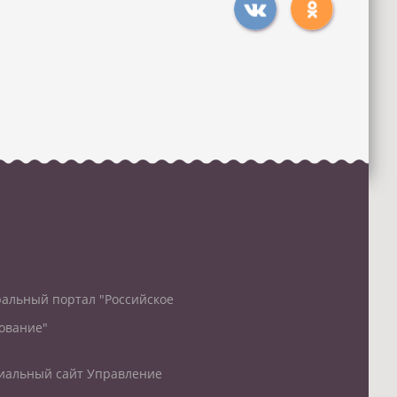
альный портал "Российское
ование"
альный сайт Управление