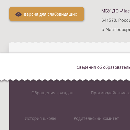
МБУ ДО «Час
версия для слабовидящих
641570, Росс
с. Частоозерь
Сведения об образовател
Обращения граждан
Противодействие 
История школы
Родительский комитет