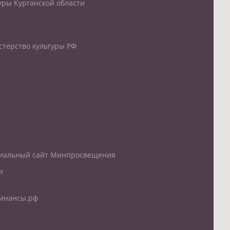
уры Курганской области
терство культуры РФ
иальный сайт Минпросвещения
и
инансы.рф